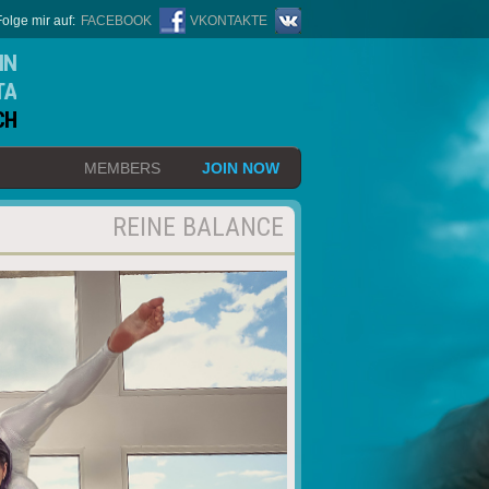
Folge mir auf:
FACEBOOK
VKONTAKTE
IN
TA
CH
MEMBERS
JOIN NOW
REINE BALANCE