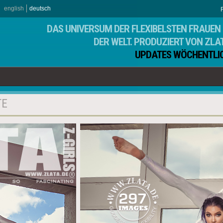
english
deutsch
DAS UNIVERSUM DER FLEXIBELSTEN FRAUEN 
DER WELT. PRODUZIERT VON ZLA
UPDATES WÖCHENTLI
TE