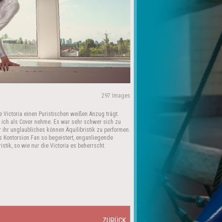
297 Images
e Victoria einen Puristischen weißen Anzug trägt.
 ich als Cover nehme. Es war sehr schwer sich zu
 ihr unglaubliches können Äquilibristik zu performen.
als Kontorsion Fan so begeistert, enganliegende
tik, so wie nur die Victoria es beherrscht.
ZURÜCK