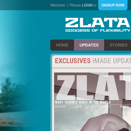
Welcome
Please
LOGIN
or
SIGNUP NOW
HOME
UPDATES
STORIES
EXCLUSIVES
IMAGE UPDA